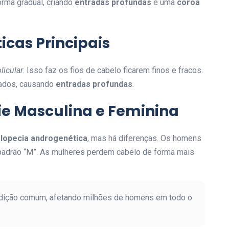
forma gradual, criando
entradas profundas
e uma
coroa
icas Principais
licular
. Isso faz os fios de cabelo ficarem finos e fracos.
lados, causando
entradas profundas
.
cie Masculina e Feminina
alopecia androgenética
, mas há diferenças. Os homens
padrão “M”. As mulheres perdem cabelo de forma mais
ndição comum, afetando milhões de homens em todo o