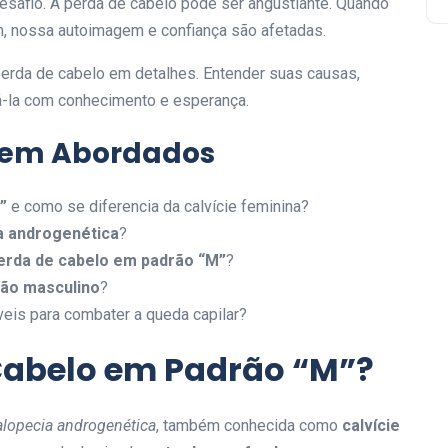
desafio. A perda de cabelo pode ser angustiante. Quando
m, nossa autoimagem e confiança são afetadas.
erda de cabelo em detalhes. Entender suas causas,
á-la com conhecimento e esperança.
erem Abordados
”
e como se diferencia da calvície feminina?
a androgenética
?
erda de cabelo em padrão “M”
?
rão masculino
?
eis para combater a queda capilar?
 Cabelo em Padrão “M”?
alopecia androgenética
, também conhecida como
calvície