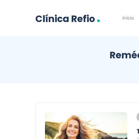
.
Clínica Refio
Início
Reméd